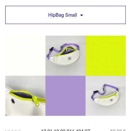
HipBag Small
12.01.10.00.011.404.07
59,00
€